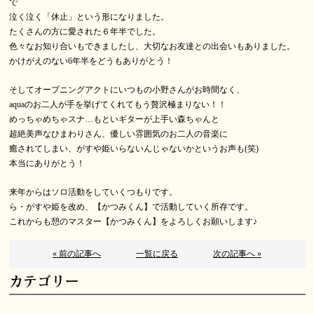
で
泣く泣く「休止」という形になりました。
たくさんの方に愛された６年半でした。
色々なお知り合いもできましたし、大切なお友達との出会いもありました。
かけがえのない6年半をどうもありがとう！
そしてオープニングアクトにいつもの小野さんがお時間なく、
aquaのお二人が手を挙げてくれてもう贅沢極まりない！！
めっちゃめちゃスナ…もといギターが上手い森ちゃんと
超絶美声なひまわりさん、優しい雰囲気のお二人の音楽に
癒されてしまい、がすや姫いらないんじゃないかというお声も(笑)
本当にありがとう！
来年からはソロ活動をしていくつもりです。
ら・がすや姫を改め、【かつみくん】で活動していく所存です。
これからも憩のマスター【かつみくん】をよろしくお願いします♪
« 前の記事へ
一覧に戻る
次の記事へ »
カテゴリー