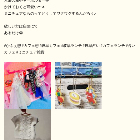
人形の服やキーホルダー等
かけておくと可愛い〜🌷
ミニチュアなものってどうしてワクワクするんだろう♪
欲しい方は店頭にて
あるだけ😁
#かふぇ憩
#カフェ憩
#岐阜カフェ
#岐阜ランチ
#岐阜占い
#カフェランチ
#占い
カフェ
#ミニチュア雑貨