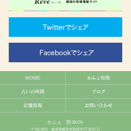
HOME
かふぇ時間
占いの時間
ブログ
店舗情報
お問い合わせ
かふぇ 憩-IKOI-
〒502-0932 岐阜県岐阜市則武中3丁目20-15