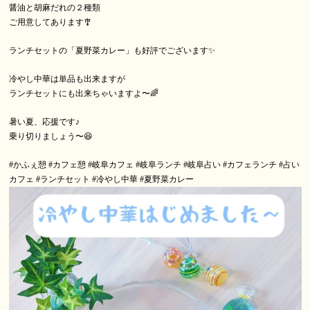
醤油と胡麻だれの２種類
ご用意してあります🎐
ランチセットの「夏野菜カレー」も好評でございます✨
冷やし中華は単品も出来ますが
ランチセットにも出来ちゃいますよ〜🌈
暑い夏、応援です♪
乗り切りましょう〜😆
#かふぇ憩
#カフェ憩
#岐阜カフェ
#岐阜ランチ
#岐阜占い
#カフェランチ
#占い
カフェ
#ランチセット
#冷やし中華
#夏野菜カレー