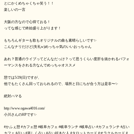
とにかくめちゃくちゃ笑う！！
楽しいの一言
大阪の方なので心得ておる！
ってな感じで終始盛り上がります！
もちろんギターも歌もオリジナルの曲も素晴らしいです✨
こんなナリだけど(失礼w)めっちゃ気のいいおっちゃん
あれ？普通のライブってどんなだっけ？って思うくらい度肝を抜かれるパフォ
ーマンスをされる方なんでめっちゃオススメ
憩では5/29(日)ですが、
他でもたくさん回っておられるので、場所と日にちが合う方は是非〜✨
絶対ハマる
http://www.ogawa4016.com/
小川さんのHPです✨
#かふぇ憩
#カフェ憩
#岐阜カフェ
#岐阜ランチ
#岐阜占い
#カフェランチ
#占い
カフェ
#占い
#楽しく占い
#占い好きな人
#タロットカード
#オラクルカード
#