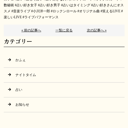
数秘術
#占い好き女子
#占い好き男子
#占いはタイミング
#占い好きさんにオス
スメ
#音楽ライブ
#小川洋一郎
#ロックンロール
#オリジナル曲
#笑えるLIVE
#
楽しいLIVE
#ライブパフォーマンス
« 前の記事へ
一覧に戻る
次の記事へ »
カテゴリー
かふぇ
ナイトタイム
占い
お知らせ